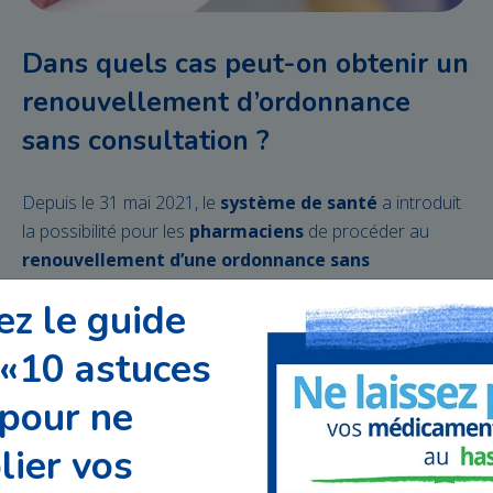
Dans quels cas peut-on obtenir un
renouvellement d’ordonnance
sans consultation ?
Depuis le 31 mai 2021, le
système de santé
a introduit
la possibilité pour les
pharmaciens
de procéder au
renouvellement d’une ordonnance sans
consultation
médicale préalable. Cette mesure cible les
z le guide
patients atteints de maladies chroniques
telles que
l'asthme, l'hypertension ou le diabète, facilitant le maintien
: «10 astuces
de leur traitement sans interruptions. L'objectif est de
désengorger les cabinets médicaux, de réduire les
pour ne
dépenses de la Sécurité Sociale, et d'assurer une
lier vos
continuité des soins. Cet article détaille les conditions de
ce dispositif et son fonctionnement pratique.