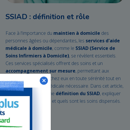
SSIAD : définition et rôle
Face à l'importance du
maintien à domicile
des
personnes âgées ou dépendantes, les
services d'aide
médicale à domicile
, comme le
SSIAD (Service de
Soins Infirmiers à Domicile)
, se révèlent essentiels.
Ces services spécialisés offrent des soins et un
accompagnement sur mesure
, permettant aux
bénéficiaires de vivre chez eux en toute sérénité tout en
recevant l'attention médicale nécessaire. Dans cet article,
nous allons donner une
définition du SSIAD
, expliquer
qui peut en bénéficier, et quels sont les soins dispensés.