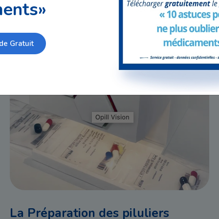
ents»
Lancez-vous ! Recevez votre traitement préparé
de Gratuit
La Préparation des piluliers