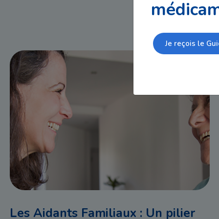
médicam
Je reçois le Gui
Les Aidants Familiaux : Un pilier